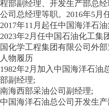
程部副经理、开发生产部总经
公司总经理等职。2016年5
2017年11月起任中国海洋
2023年2月任中国石油化工集
国化学工程集团有限公司外部
人物履历
1982年2月加入中国海洋石
部副经理;
南海西部采油公司副经理;
中国海洋石油总公司开发生产