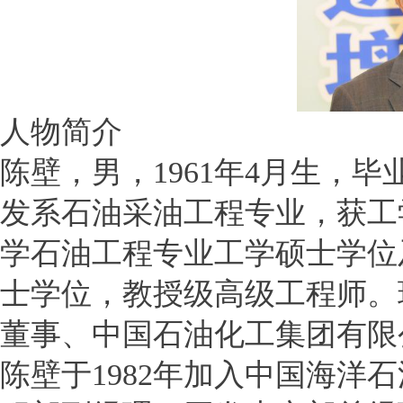
人物简介
陈壁，男，1961年4月生，
发系石油采油工程专业，获工
学石油工程专业工学硕士学位
士学位，教授级高级工程师。
董事、中国石油化工集团有限
陈壁于1982年加入中国海洋