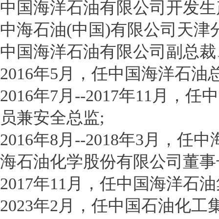
中国海洋石油有限公司开发生
中海石油(中国)有限公司天津
中国海洋石油有限公司副总裁
2016年5月，任中国海洋石油
2016年7月--2017年11
员兼安全总监;
2016年8月--2018年3月
海石油化学股份有限公司董事
2017年11月，任中国海洋
2023年2月，任中国石油化