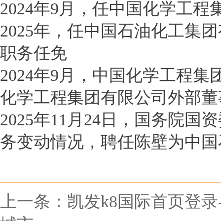
2024年9月，任中国化学工
2025年，任中国石油化工集
职务任免
2024年9月，中国化学工程
化学工程集团有限公司外部董
2025年11月24日，国务院
务变动情况，聘任陈壁为中国
上一条：
凯发k8国际首页登