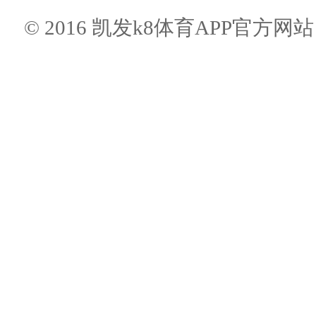
© 2016 凯发k8体育APP官方网站