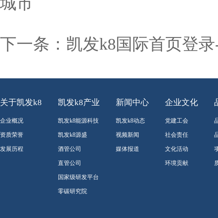
城市
下一条：
凯发k8国际首页登录
关于凯发k8
凯发k8产业
新闻中心
企业文化
企业概况
凯发k8能源科技
凯发k8动态
党建工会
资质荣誉
凯发k8源盛
视频新闻
社会责任
发展历程
酒管公司
媒体报道
文化活动
直管公司
环境贡献
国家级研发平台
零碳研究院