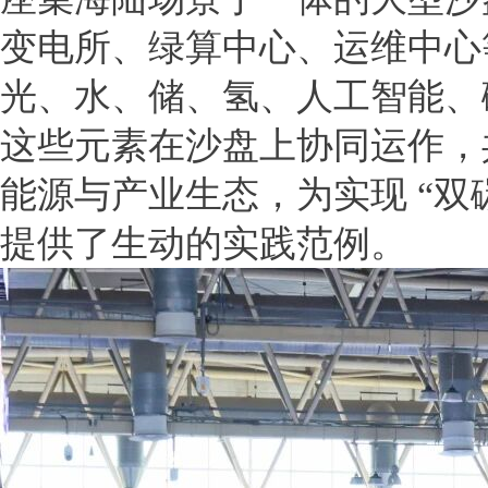
变电所、绿算中心、运维中心
光、水、储、氢、人工智能、
这些元素在沙盘上协同运作，
能源与产业生态，为实现 “双
提供了生动的实践范例。