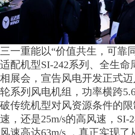
三一重能以“价值共生，可靠
适配机型SI-242系列、全
相展会，宣告风电开发正式迈入“
轮系列风电机组，功率横跨5.6M
破传统机型对风资源条件的限制
速，还是25m/s的高风速，SI
风速高达63m/s ，真正实