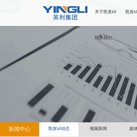
关于凯发k8
凯发k
联系我们
新闻中心
凯发k8动态
视频新闻
媒