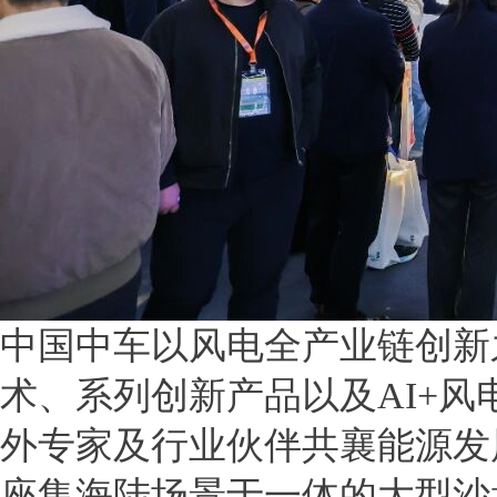
中国中车以风电全产业链创新
术、系列创新产品以及AI+
外专家及行业伙伴共襄能源发
座集海陆场景于一体的大型沙