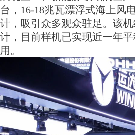
台，16-18兆瓦漂浮式海上
计，吸引众多观众驻足。该机
计，目前样机已实现近一年平
用。