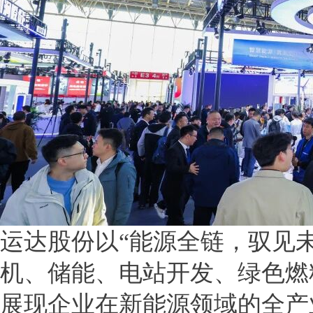
运达股份以“能源全链，驭见
机、储能、电站开发、绿色燃
展现企业在新能源领域的全产