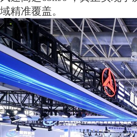
域精准覆盖。