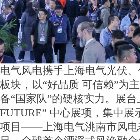
电气风电携手上海电气光伏、
板块，以“好品质 可信赖”为
备“国家队”的硬核实力。展台上的“
FUTURE” 中心展项，集
项目——上海电气洮南市风电